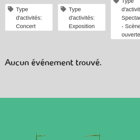
Type
×
×
Type
Type
d'activi
d'activités:
d'activités:
Specta
Concert
Exposition
- Scèn
ouvert
Aucun événement trouvé.