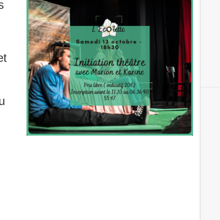
s
et
u