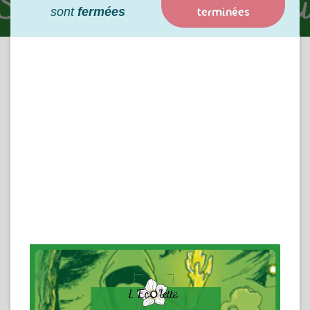
terminées
sont
fermées