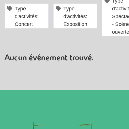
Type
×
×
Type
Type
d'activi
d'activités:
d'activités:
Specta
Concert
Exposition
- Scèn
ouvert
Aucun événement trouvé.