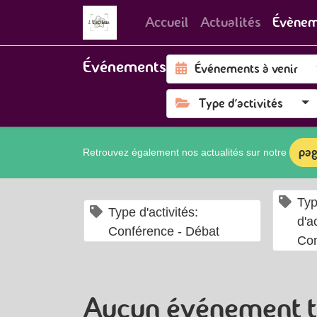
Accueil
Actualités
Évènem
Événements
Événements à venir
Type d'activités
pag
Retrouvez également nos actualités sur notre
Ty
×
Type d'activités:
d'ac
Conférence - Débat
Con
Aucun événement t