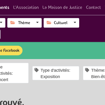
ents
L'Association
La Maison de Justice
Contact
Thème
Culturel
e Facebook
×
pe
×
Type d'activités:
Thème
tivités:
Exposition
Bien-êt
cert
rouvé.