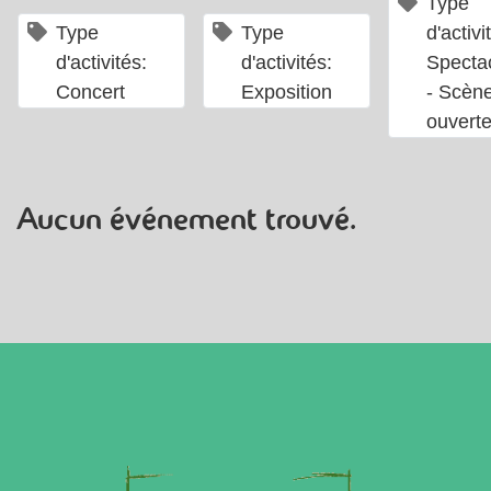
Type
×
×
Type
Type
d'activi
d'activités:
d'activités:
Specta
Concert
Exposition
- Scèn
ouvert
Aucun événement trouvé.