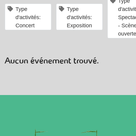
Type
×
×
Type
Type
d'activi
d'activités:
d'activités:
Specta
Concert
Exposition
- Scèn
ouvert
Aucun événement trouvé.